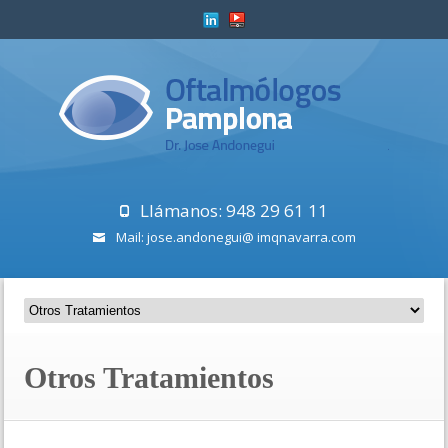
Llámanos: 948 29 61 11
Mail: jose.andonegui@ imqnavarra.com
Otros Tratamientos